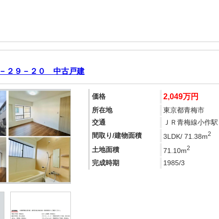
－２９－２０ 中古戸建
価格
2,049万円
所在地
東京都青梅市
交通
ＪＲ青梅線小作駅 
2
間取り/建物面積
3LDK/ 71.38m
2
土地面積
71.10m
完成時期
1985/3