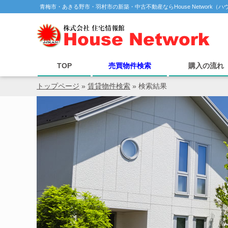
青梅市・あきる野市・羽村市の新築・中古不動産ならHouse Network（
TOP
売買物件検索
購入の流れ
トップページ
»
賃貸物件検索
» 検索結果