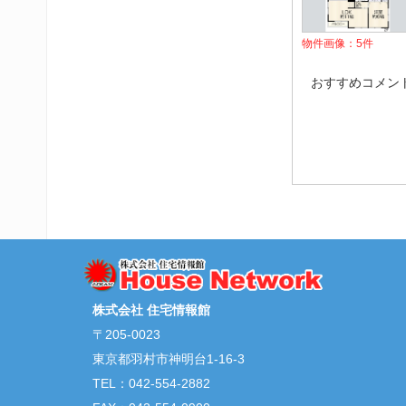
物件画像：
5
件
おすすめコメント
株式会社 住宅情報館
〒205-0023
東京都羽村市神明台1-16-3
TEL：042-554-2882