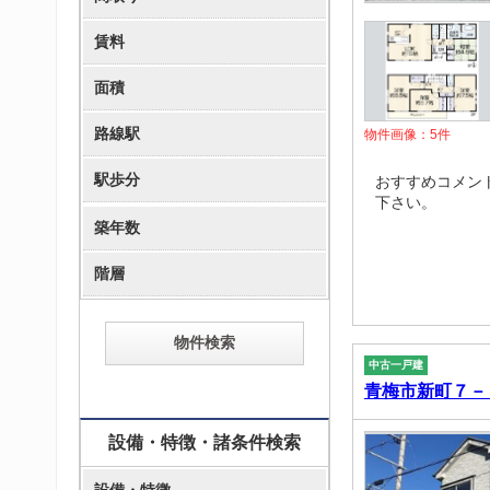
賃料
面積
路線駅
物件画像：
5
件
駅歩分
おすすめコメン
下さい。
築年数
階層
中古一戸建
青梅市新町７－
設備・特徴・諸条件検索