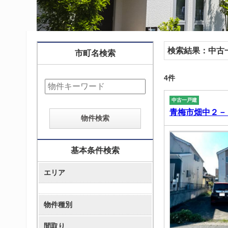
検索結果：
中古
市町名検索
4件
中古一戸建
青梅市畑中２－
基本条件検索
エリア
物件種別
間取り