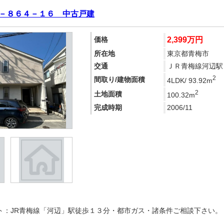
－８６４－１６ 中古戸建
価格
2,399万円
所在地
東京都青梅市
交通
ＪＲ青梅線河辺駅 
2
間取り/建物面積
4LDK/ 93.92m
2
土地面積
100.32m
完成時期
2006/11
ト：JR青梅線「河辺」駅徒歩１３分・都市ガス・諸条件ご相談下さい。