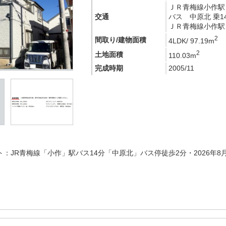
ＪＲ青梅線小作駅
交通
バス 中原北 乗1
ＪＲ青梅線小作駅 
2
間取り/建物面積
4LDK/ 97.19m
2
土地面積
110.03m
完成時期
2005/11
ト：JR青梅線「小作」駅バス14分「中原北」バス停徒歩2分・2026年