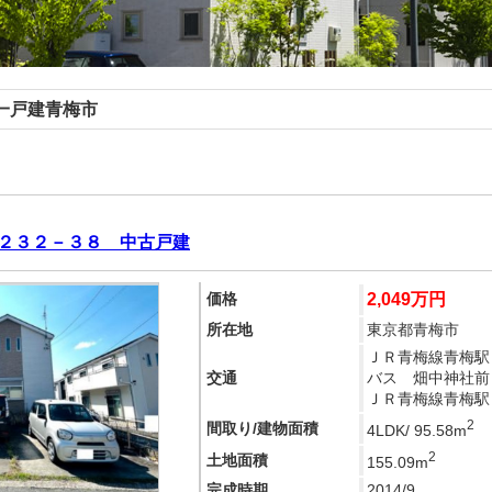
一戸建
青梅市
２３２－３８ 中古戸建
価格
2,049万円
所在地
東京都青梅市
ＪＲ青梅線青梅駅
交通
バス 畑中神社前 
ＪＲ青梅線青梅駅
2
間取り/建物面積
4LDK/ 95.58m
2
土地面積
155.09m
完成時期
2014/9