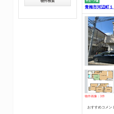
中古一戸建
青梅市河辺町１
物件画像：
3
件
おすすめコメン